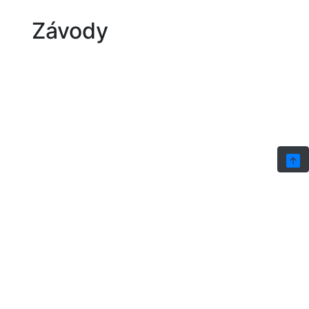
Závody
Poslední aktualizace: 08/2026 |
Administrace
|
Powered by
Webzet.cz