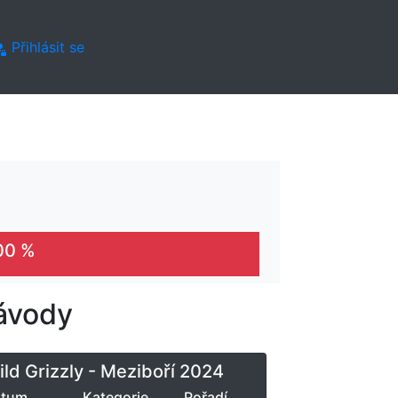
Přihlásit se
00 %
ávody
ld Grizzly - Meziboří 2024
atum
Kategorie
Pořadí