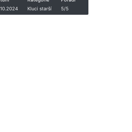
.10.2024
Kluci starší
5/5