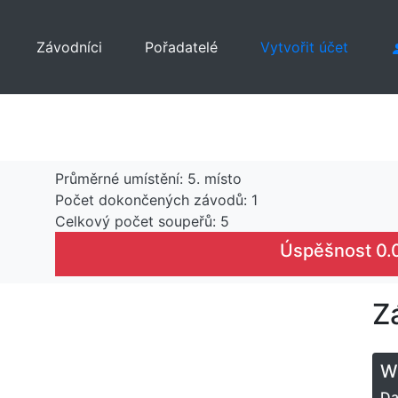
Závodníci
Pořadatelé
Vytvořit účet
Průměrné umístění: 5. místo
Počet dokončených závodů: 1
Celkový počet soupeřů: 5
Úspěšnost 0.
Z
Wi
D