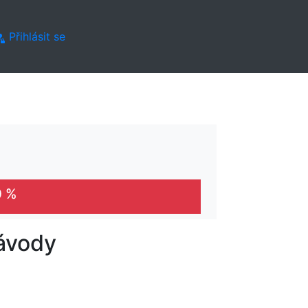
Přihlásit se
0 %
ávody