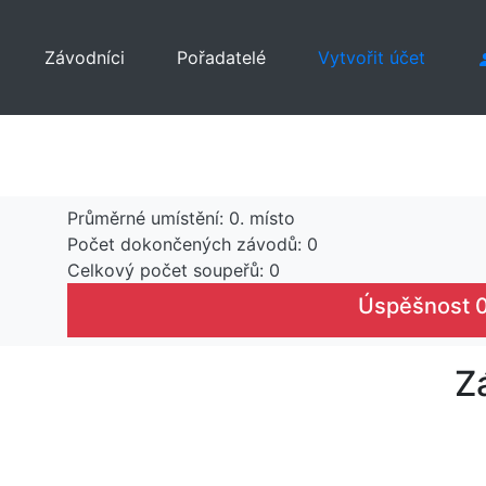
Závodníci
Pořadatelé
Vytvořit účet
Průměrné umístění: 0. místo
Počet dokončených závodů: 0
Celkový počet soupeřů: 0
Úspěšnost 
Z