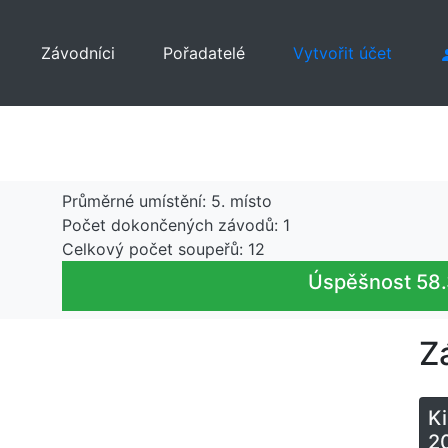
Závodníci
Pořadatelé
Vytvořit účet
Průměrné umístění: 5. místo
Počet dokončených závodů: 1
Celkový počet soupeřů: 12
Úspěšnost 58
Z
Ki
2