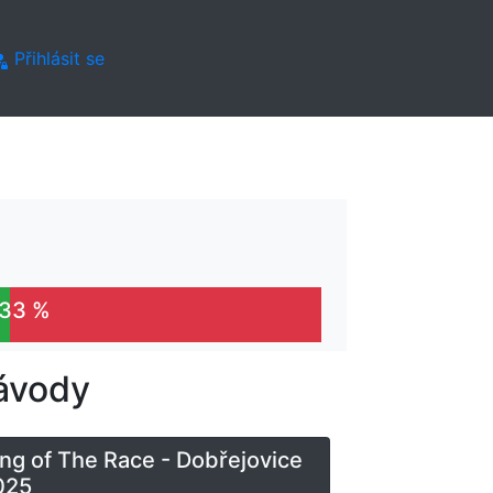
Přihlásit se
.33 %
ávody
ng of The Race - Dobřejovice
025