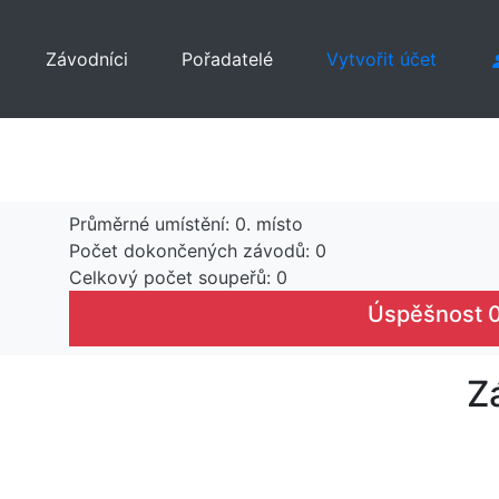
Závodníci
Pořadatelé
Vytvořit účet
Průměrné umístění: 0. místo
Počet dokončených závodů: 0
Celkový počet soupeřů: 0
Úspěšnost 
Z