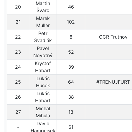
Martin
20
46
Švarc
Marek
21
102
Muller
Petr
22
8
OCR Trutnov
Švadlák
Pavel
23
52
Novotný
Kryštof
24
39
Habart
Lukáš
25
64
#TRENUJFURT
Hucek
Lukáš
26
38
Habart
Michal
27
18
Mihula
David
-
61
Hampejsek