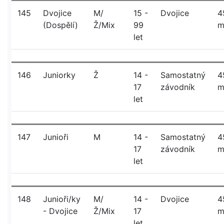
145
Dvojice
M/
15 -
Dvojice
4
(Dospělí)
Ž/Mix
99
let
146
Juniorky
Ž
14 -
Samostatný
4
17
závodník
let
147
Junioři
M
14 -
Samostatný
4
17
závodník
let
148
Junioři/ky
M/
14 -
Dvojice
4
- Dvojice
Ž/Mix
17
let