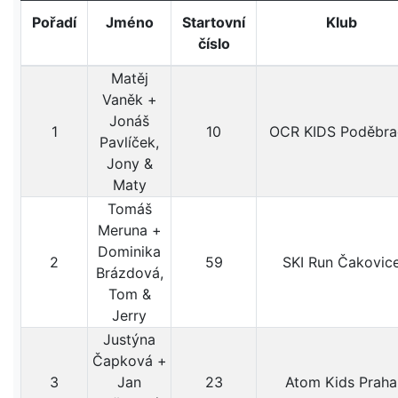
Pořadí
Jméno
Startovní
Klub
číslo
Matěj
Vaněk +
Jonáš
1
10
OCR KIDS Poděbra
Pavlíček,
Jony &
Maty
Tomáš
Meruna +
Dominika
2
59
SKI Run Čakovic
Brázdová,
Tom &
Jerry
Justýna
Čapková +
3
Jan
23
Atom Kids Praha