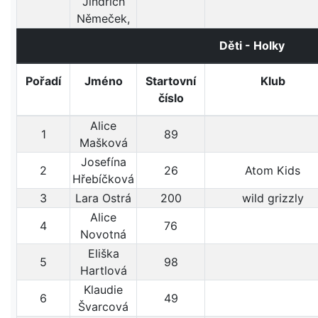
Jindřich
Němeček,
Děti - Holky
Pořadí
Jméno
Startovní
Klub
číslo
Alice
1
89
Mašková
Josefína
2
26
Atom Kids
Hřebíčková
3
Lara Ostrá
200
wild grizzly
Alice
4
76
Novotná
Eliška
5
98
Hartlová
Klaudie
6
49
Švarcová