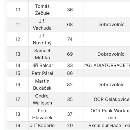
Tomáš
10
36
Žežule
Jiří
11
68
Dobrovolníci
Vachuda
Jiří
12
74
Novotný
Samuel
13
69
Dobrovolníci
Motika
14
Jiří Balcar
33
#GLADIATORRACET
15
Petr Páral
86
Martin
16
82
Dobrovolníci
Bukáček
Ondřej
17
35
OCR Čelákovice
Wallesch
Petr
OCR Punk Workou
18
37
Hlaváček
Team
19
Jiří Koberle
20
Excalibur Race Te