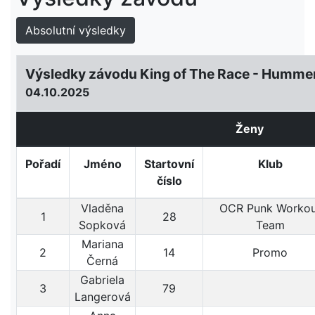
Absolutní výsledky
Výsledky závodu King of The Race - Humme
04.10.2025
Ženy
Pořadí
Jméno
Startovní
Klub
číslo
Vladěna
OCR Punk Workou
1
28
Sopková
Team
Mariana
2
14
Promo
Černá
Gabriela
3
79
Langerová