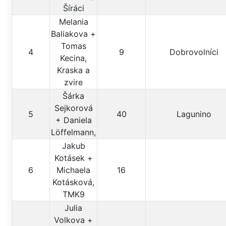
Šíráci
Melania
Baliakova +
Tomas
4
9
Dobrovolníci
Kecina,
Kraska a
zvire
Šárka
Sejkorová
5
40
Lagunino
+ Daniela
Löffelmann,
Jakub
Kotásek +
6
Michaela
16
Kotásková,
TMK9
Julia
Volkova +