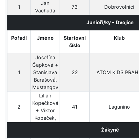
Jan
1
73
Dobrovolníci
Vachuda
Junioři/ky - Dvojice
Pořadí
Jméno
Startovní
Klub
číslo
Josefína
Čapková +
1
Stanislava
22
ATOM KIDS PRAH
Barašová,
Mustangov
Lilian
Kopečková
2
41
Lagunino
+ Viktor
Kopeček,
Žákyně