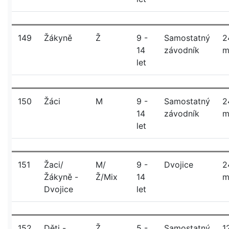
149
Žákyně
Ž
9 -
Samostatný
2
14
závodník
let
150
Žáci
M
9 -
Samostatný
2
14
závodník
let
151
Žaci/
M/
9 -
Dvojice
2
Žákyně -
Ž/Mix
14
Dvojice
let
152
Děti -
Ž
5 -
Samostatný
1