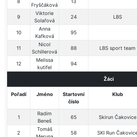
8
13
Fryščáková
Viktorie
9
24
LBS
Solařová
Anna
10
95
Kafková
Nicol
11
88
LBS sport team
Schillerová
Melissa
12
94
kutifel
Žáci
Pořadí
Jméno
Startovní
Klub
číslo
Radim
1
65
Skirun Čakovice
Beneš
Tomáš
2
58
SKI Run Čakovic
Meruna