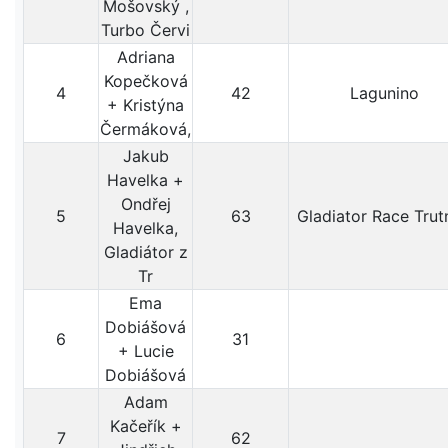
Mošovský ,
Turbo Červi
Adriana
Kopečková
4
42
Lagunino
+ Kristýna
Čermáková,
Jakub
Havelka +
Ondřej
5
63
Gladiator Race Trut
Havelka,
Gladiátor z
Tr
Ema
Dobiášová
6
31
+ Lucie
Dobiášová
Adam
Kačeřík +
7
62