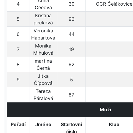
Anna
4
30
OCR Čelákovice
Ceeová
Kristina
5
93
pecková
Veronika
6
44
Habartová
Monika
7
19
Mihulová
martina
8
92
Černá
Jitka
9
5
Čípcová
Tereza
-
87
Páralová
Muži
Pořadí
Jméno
Startovní
Klub
číslo