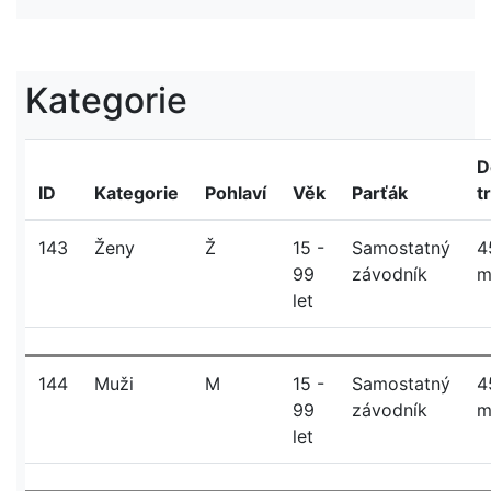
Kategorie
D
ID
Kategorie
Pohlaví
Věk
Parťák
t
143
Ženy
Ž
15 -
Samostatný
4
99
závodník
let
144
Muži
M
15 -
Samostatný
4
99
závodník
let