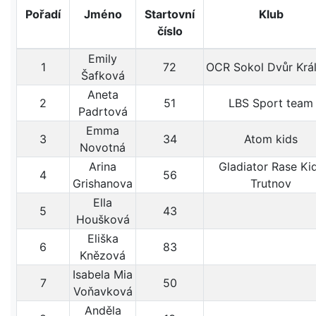
Pořadí
Jméno
Startovní
Klub
číslo
Emily
1
72
OCR Sokol Dvůr Krá
Šafková
Aneta
2
51
LBS Sport team
Padrtová
Emma
3
34
Atom kids
Novotná
Arina
Gladiator Rase Ki
4
56
Grishanova
Trutnov
Ella
5
43
Houšková
Eliška
6
83
Knězová
Isabela Mia
7
50
Voňavková
Anděla