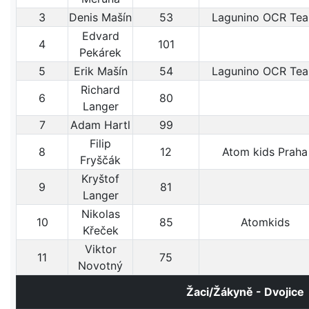
3
Denis Mašín
53
Lagunino OCR Te
Edvard
4
101
Pekárek
5
Erik Mašín
54
Lagunino OCR Te
Richard
6
80
Langer
7
Adam Hartl
99
Filip
8
12
Atom kids Praha
Fryščák
Kryštof
9
81
Langer
Nikolas
10
85
Atomkids
Křeček
Viktor
11
75
Novotný
Žaci/Žákyně - Dvojice