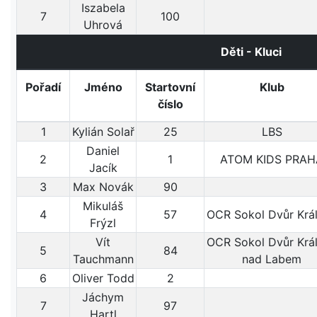
Iszabela
7
100
Uhrová
Děti - Kluci
Pořadí
Jméno
Startovní
Klub
číslo
1
Kylián Solař
25
LBS
Daniel
2
1
ATOM KIDS PRAH
Jacík
3
Max Novák
90
Mikuláš
4
57
OCR Sokol Dvůr Krá
Frýzl
Vít
OCR Sokol Dvůr Krá
5
84
Tauchmann
nad Labem
6
Oliver Todd
2
Jáchym
7
97
Hartl