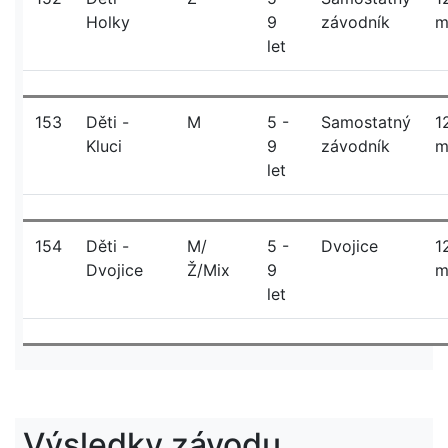
Holky
9
závodník
let
153
Děti -
M
5 -
Samostatný
1
Kluci
9
závodník
let
154
Děti -
M/
5 -
Dvojice
1
Dvojice
Ž/Mix
9
let
Výsledky závodu