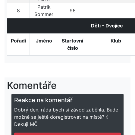
Patrik
8
96
Sommer
Děti - Dvojice
Pořadí
Jméno
Startovní
Klub
číslo
Komentáře
Reakce na komentář
Dobrý den, ráda bych si závod zaběhla. Bude
možné se ještě doregistrovat na místě? :)
Dekuji MČ