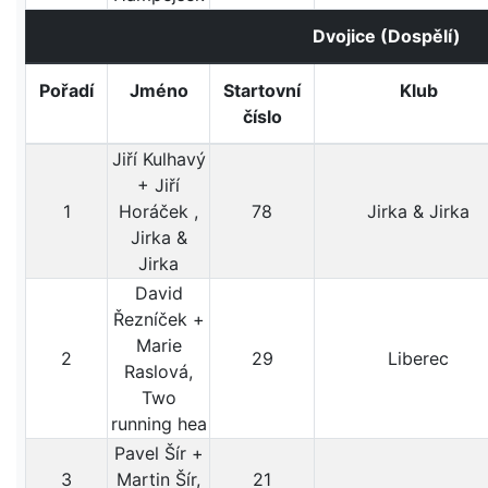
Dvojice (Dospělí)
Pořadí
Jméno
Startovní
Klub
číslo
Jiří Kulhavý
+ Jiří
1
Horáček ,
78
Jirka & Jirka
Jirka &
Jirka
David
Řezníček +
Marie
2
29
Liberec
Raslová,
Two
running hea
Pavel Šír +
3
Martin Šír,
21