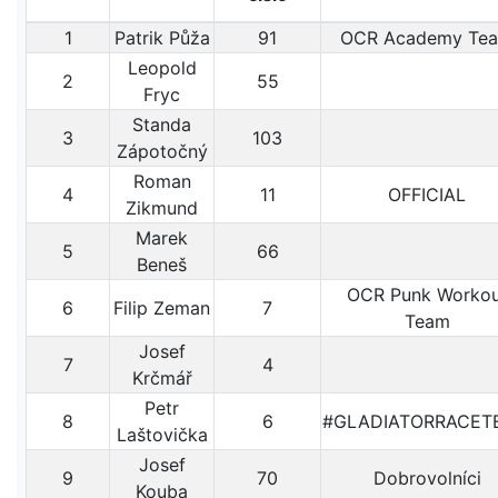
1
Patrik Půža
91
OCR Academy Te
Leopold
2
55
Fryc
Standa
3
103
Zápotočný
Roman
4
11
OFFICIAL
Zikmund
Marek
5
66
Beneš
OCR Punk Workou
6
Filip Zeman
7
Team
Josef
7
4
Krčmář
Petr
8
6
#GLADIATORRACET
Laštovička
Josef
9
70
Dobrovolníci
Kouba