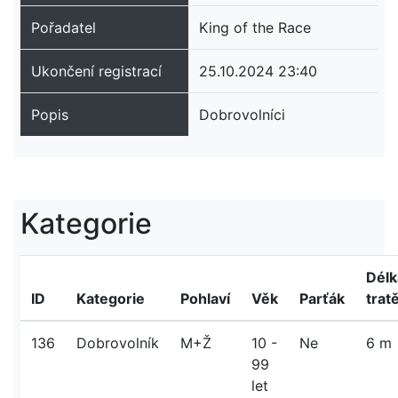
Pořadatel
King of the Race
Ukončení registrací
25.10.2024 23:40
Popis
Dobrovolníci
Kategorie
Délk
ID
Kategorie
Pohlaví
Věk
Parťák
trat
136
Dobrovolník
M+Ž
10 -
Ne
6 m
99
let