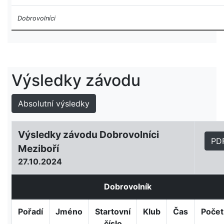
Dobrovolníci
Výsledky závodu
Absolutní výsledky
Výsledky závodu Dobrovolníci
PD
Meziboří
27.10.2024
Dobrovolník
Pořadí
Jméno
Startovní
Klub
Čas
Počet
číslo