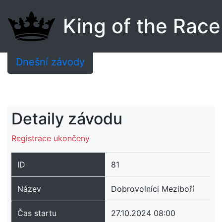
King of the Race
Dnešní závody
Detaily závodu
Registrace ukončeny
ID
81
Název
Dobrovolníci Meziboří
Čas startu
27.10.2024 08:00