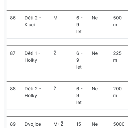
86
Děti 2 -
M
6 -
Ne
500
Kluci
9
m
let
87
Děti 1 -
Ž
6 -
Ne
225
Holky
9
m
let
88
Děti 2 -
Ž
6 -
Ne
200
Holky
9
m
let
89
Dvojice
M+Ž
15 -
Ne
5000