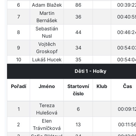
6
Adam Blažek
86
00:39:2
Martin
7
36
00:40:5
Bernášek
Sebastián
8
44
00:46:2
Nusl
Vojtěch
9
34
00:54:0
Groskopf
10
Lukáš Hucek
35
00:54:0
Děti 1 - Holky
Pořadí
Jméno
Startovní
Klub
Čas
číslo
Tereza
1
6
00:09:1
Hulešová
Elen
2
13
00:11:5
Trávníčková