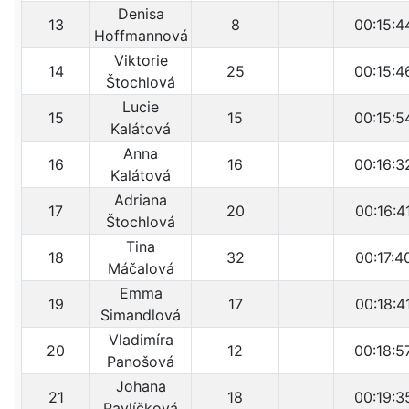
Denisa
13
8
00:15:4
Hoffmannová
Viktorie
14
25
00:15:4
Štochlová
Lucie
15
15
00:15:5
Kalátová
Anna
16
16
00:16:3
Kalátová
Adriana
17
20
00:16:4
Štochlová
Tina
18
32
00:17:4
Máčalová
Emma
19
17
00:18:4
Simandlová
Vladimíra
20
12
00:18:5
Panošová
Johana
21
18
00:19:3
Pavlíčková