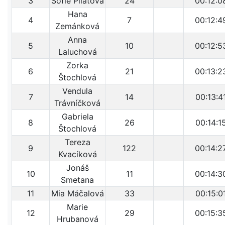
3
Sofie Pilátová
24
00:12:0
Hana
4
7
00:12:4
Zemánková
Anna
5
10
00:12:5
Laluchová
Zorka
6
21
00:13:2
Štochlová
Vendula
7
14
00:13:4
Trávníčková
Gabriela
8
26
00:14:1
Štochlová
Tereza
9
122
00:14:2
Kvacíková
Jonáš
10
11
00:14:3
Smetana
11
Mia Máčalová
33
00:15:0
Marie
12
29
00:15:3
Hrubanová