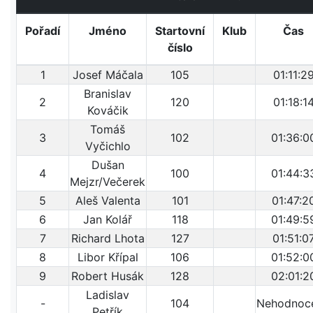
Pořadí
Jméno
Startovní
Klub
Čas
číslo
1
Josef Máčala
105
01:11:2
Branislav
2
120
01:18:1
Kováčik
Tomáš
3
102
01:36:0
Vyčichlo
Dušan
4
100
01:44:3
Mejzr/Večerek
5
Aleš Valenta
101
01:47:2
6
Jan Kolář
118
01:49:5
7
Richard Lhota
127
01:51:0
8
Libor Křípal
106
01:52:0
9
Robert Husák
128
02:01:2
Ladislav
-
104
Nehodnoc
Petřík