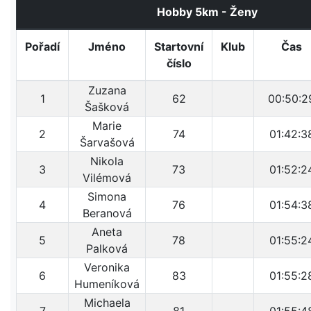
Hobby 5km - Ženy
Pořadí
Jméno
Startovní
Klub
Čas
číslo
Zuzana
1
62
00:50:2
Šašková
Marie
2
74
01:42:3
Šarvašová
Nikola
3
73
01:52:2
Vilémová
Simona
4
76
01:54:3
Beranová
Aneta
5
78
01:55:2
Palková
Veronika
6
83
01:55:2
Humeníková
Michaela