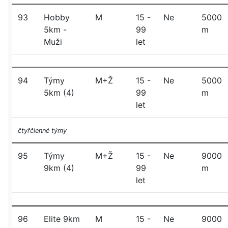
93
Hobby
M
15 -
Ne
5000
5km -
99
m
Muži
let
94
Týmy
M+Ž
15 -
Ne
5000
5km (4)
99
m
let
čtyřčlenné týmy
95
Týmy
M+Ž
15 -
Ne
9000
9km (4)
99
m
let
96
Elite 9km
M
15 -
Ne
9000