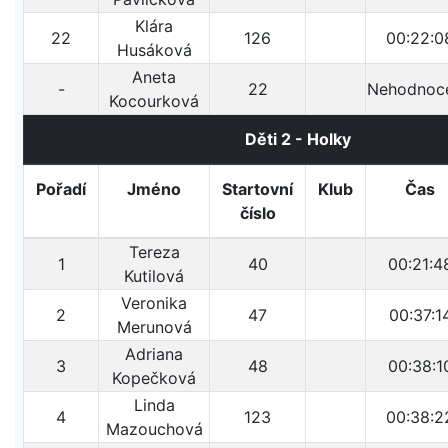
Klára
22
126
00:22:0
Husáková
Aneta
-
22
Nehodnoc
Kocourková
Děti 2 - Holky
Pořadí
Jméno
Startovní
Klub
Čas
číslo
Tereza
1
40
00:21:4
Kutilová
Veronika
2
47
00:37:1
Merunová
Adriana
3
48
00:38:1
Kopečková
Linda
4
123
00:38:2
Mazouchová