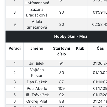
7
81
01:55:4
Hoffmannová
Zuzana
8
90
01:59:1
Bradáčková
Adéla
9
20
02:58:4
Smetanová
Hobby 5km - Muži
Pořadí
Jméno
Startovní
Klub
Čas
číslo
1
Jiří Bílek
91
01:06:2
Vojtěch
2
80
01:10:0
Klozar
3
Dan Blažek
87
01:10:0
4
Petr Aberle
109
01:17:0
5
Jiří Trávníček
92
01:17:2
6
Ondřej Pilát
88
01:24:4