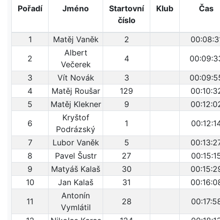
Pořadí
Jméno
Startovní
Klub
Čas
číslo
1
Matěj Vaněk
2
00:08:3
Albert
2
4
00:09:3
Večerek
3
Vít Novák
3
00:09:5
4
Matěj Roušar
129
00:10:3
5
Matěj Klekner
9
00:12:0
Kryštof
6
1
00:12:1
Podrázský
7
Lubor Vaněk
5
00:13:2
8
Pavel Šustr
27
00:15:1
9
Matyáš Kalaš
30
00:15:2
10
Jan Kalaš
31
00:16:0
Antonín
11
28
00:17:5
Vymlátil