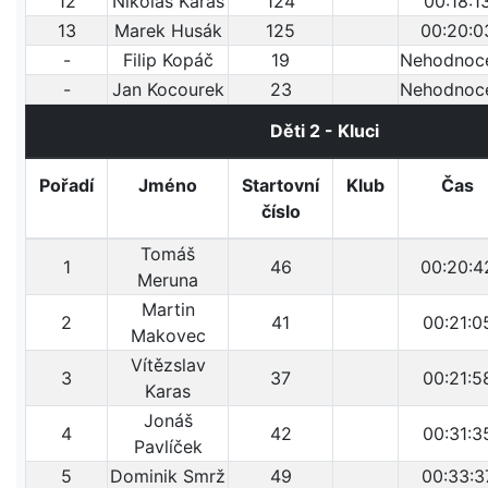
12
Nikolas Karas
124
00:18:1
13
Marek Husák
125
00:20:0
-
Filip Kopáč
19
Nehodnoc
-
Jan Kocourek
23
Nehodnoc
Děti 2 - Kluci
Pořadí
Jméno
Startovní
Klub
Čas
číslo
Tomáš
1
46
00:20:4
Meruna
Martin
2
41
00:21:0
Makovec
Vítězslav
3
37
00:21:5
Karas
Jonáš
4
42
00:31:3
Pavlíček
5
Dominik Smrž
49
00:33:3