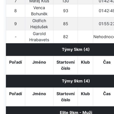
7
Matěj Klus
130
01:42:4
Venca
8
93
01:42:4
Bohuněk
Oldřich
9
85
01:55:2
Hejdušek
Garold
-
82
Nehodnoc
Hrabavets
Týmy 5km (4)
Pořadí
Jméno
Startovní
Klub
Čas
číslo
Týmy 9km (4)
Pořadí
Jméno
Startovní
Klub
Čas
číslo
Elite 9km - Muži