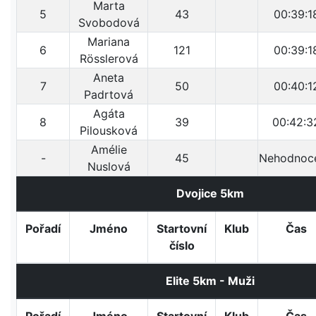
Marta
5
43
00:39:1
Svobodová
Mariana
6
121
00:39:1
Rösslerová
Aneta
7
50
00:40:1
Padrtová
Agáta
8
39
00:42:3
Pilousková
Amélie
-
45
Nehodnoc
Nuslová
Dvojice 5km
Pořadí
Jméno
Startovní
Klub
Čas
číslo
Elite 5km - Muži