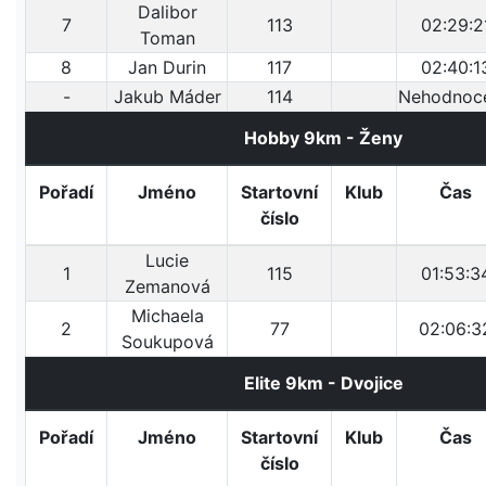
Dalibor
7
113
02:29:2
Toman
8
Jan Durin
117
02:40:1
-
Jakub Máder
114
Nehodnoc
Hobby 9km - Ženy
Pořadí
Jméno
Startovní
Klub
Čas
číslo
Lucie
1
115
01:53:3
Zemanová
Michaela
2
77
02:06:3
Soukupová
Elite 9km - Dvojice
Pořadí
Jméno
Startovní
Klub
Čas
číslo