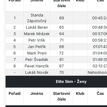
Pořadí
Jméno
Startovní
Klub
Čas
číslo
Standa
1
69
00:45:2
Zápotočný
2
Lukáš Beran
65
00:48:5
3
Marek Mrázek
64
00:57:0
4
Petr Vrlík
71
00:58:2
5
Jan Petřík
66
01:01:4
6
Mark Preni
72
01:04:0
7
Petr Švadlák
61
01:49:3
8
Pavel Hanzlík
67
02:12:2
-
Lukáš Novák
70
Nehodnoc
Elite 5km - Ženy
Pořadí
Jméno
Startovní
Klub
Čas
číslo