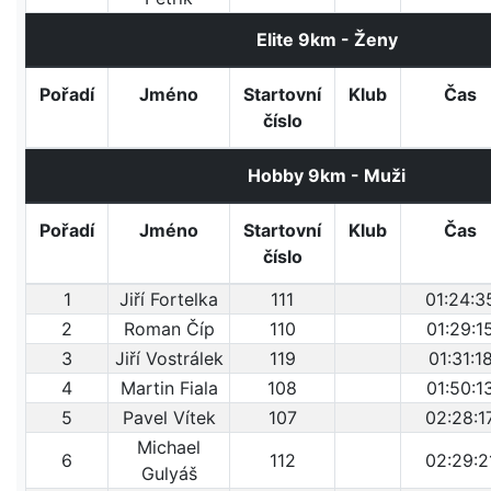
Elite 9km - Ženy
Pořadí
Jméno
Startovní
Klub
Čas
číslo
Hobby 9km - Muži
Pořadí
Jméno
Startovní
Klub
Čas
číslo
1
Jiří Fortelka
111
01:24:3
2
Roman Číp
110
01:29:1
3
Jiří Vostrálek
119
01:31:1
4
Martin Fiala
108
01:50:1
5
Pavel Vítek
107
02:28:1
Michael
6
112
02:29:2
Gulyáš